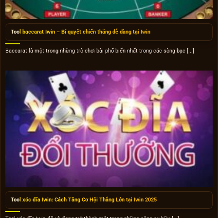
Tool baccarat Iwin – Bí quyết chiến thắng dễ dàng tại Iwin
Baccarat là một trong những trò chơi bài phổ biến nhất trong các sòng bạc [...]
Tool xóc đĩa Iwin: Cách Tăng Cơ Hội Thắng Lớn tại Iwin 2025