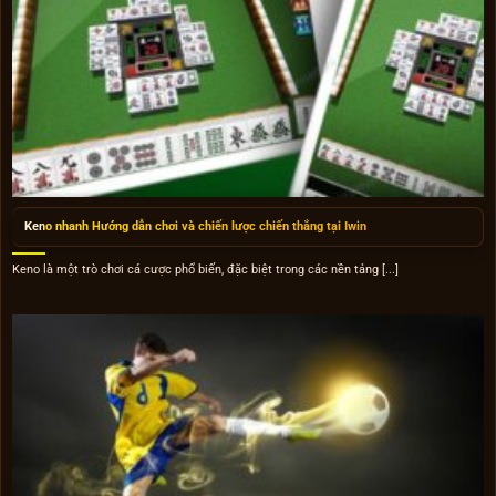
Keno nhanh Hướng dẫn chơi và chiến lược chiến thắng tại Iwin
Keno là một trò chơi cá cược phổ biến, đặc biệt trong các nền tảng [...]