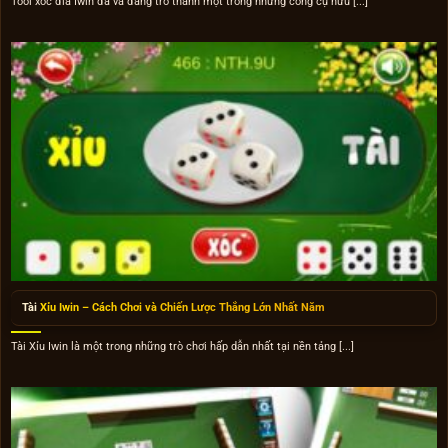
Tool xóc đĩa Iwin đã và đang trở thành một trong những công cụ hữu [...]
Tài Xỉu Iwin – Cách Chơi và Chiến Lược Thắng Lớn Nhất Năm
Tài Xỉu Iwin là một trong những trò chơi hấp dẫn nhất tại nền tảng [...]