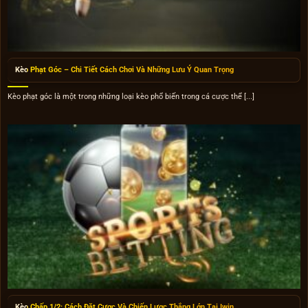
Kèo Phạt Góc – Chi Tiết Cách Chơi Và Những Lưu Ý Quan Trọng
Kèo phạt góc là một trong những loại kèo phổ biến trong cá cược thể [...]
Kèo Chấp 1/2: Cách Đặt Cược Và Chiến Lược Thắng Lớn Tại Iwin