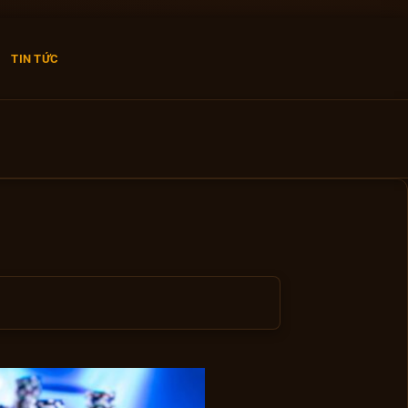
TIN TỨC