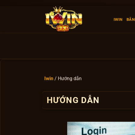
Chuyển
đến
IWIN
BẮN
nội
dung
Iwin
/
Hướng dẫn
HƯỚNG DẪN