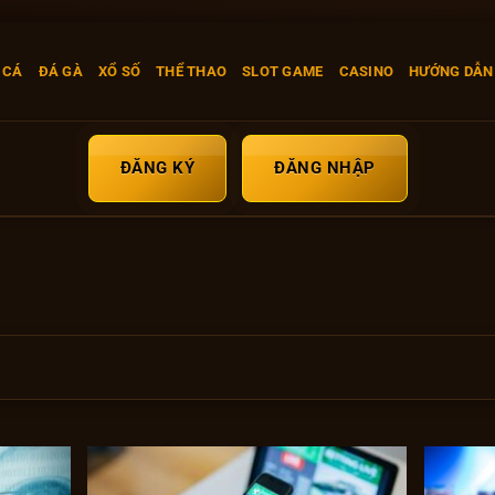
 CÁ
ĐÁ GÀ
XỔ SỐ
THỂ THAO
SLOT GAME
CASINO
HƯỚNG DẪN
ĐĂNG KÝ
ĐĂNG NHẬP