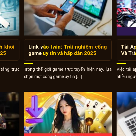
h khôi
Link vào Iwin: Trải nghiệm cổng
Tải A
025
game uy tín và hấp dẫn 2025
Và Tr
 tảng trực
Trong thế giới game trực tuyến hiện nay, lựa
Việc tải 
chọn một cổng game uy tín [...]
nhiều người