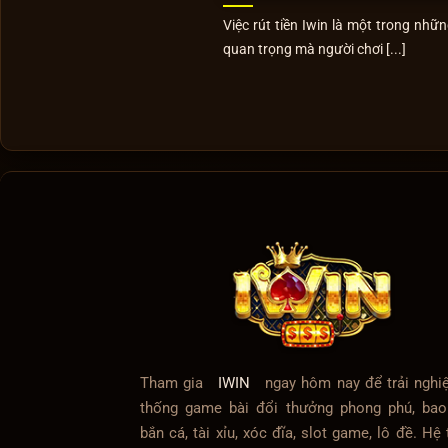
Việc rút tiền Iwin là một trong nhữ
quan trọng mà người chơi [...]
Tham gia
IWIN
ngay hôm nay để trải nghi
thống game bài đổi thưởng phong phú, ba
bắn cá, tài xỉu, xóc đĩa, slot game, lô đề. Hệ