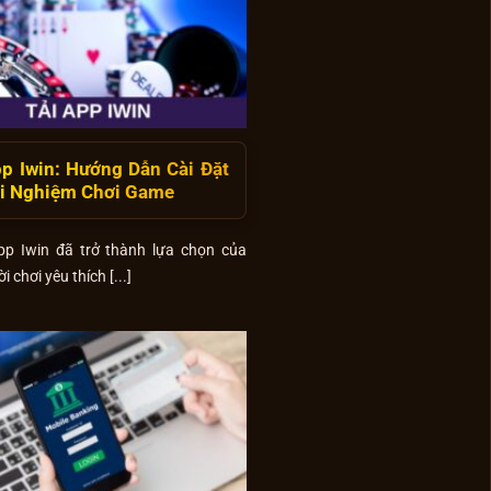
pp Iwin: Hướng Dẫn Cài Đặt
ải Nghiệm Chơi Game
app Iwin đã trở thành lựa chọn của
 chơi yêu thích [...]