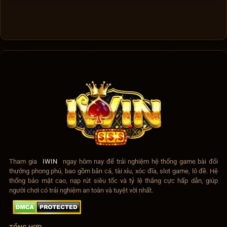
Tham gia
IWIN
ngay hôm nay để trải nghiệm hệ thống game bài đổi
thưởng phong phú, bao gồm bắn cá, tài xỉu, xóc đĩa, slot game, lô đề. Hệ
thống bảo mật cao, nạp rút siêu tốc và tỷ lệ thắng cực hấp dẫn, giúp
người chơi có trải nghiệm an toàn và tuyệt vời nhất.