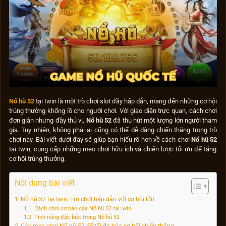
Nổ hũ 52
tại Iwin là một trò chơi slot đầy hấp dẫn, mang đến những cơ hội
trúng thưởng khổng lồ cho người chơi. Với giao diện trực quan, cách chơi
đơn giản nhưng đầy thú vị,
Nổ hũ 52
đã thu hút một lượng lớn người tham
gia. Tuy nhiên, không phải ai cũng có thể dễ dàng chiến thắng trong trò
chơi này. Bài viết dưới đây sẽ giúp bạn hiểu rõ hơn về cách chơi
Nổ hũ 52
tại Iwin, cung cấp những mẹo chơi hữu ích và chiến lược tối ưu để tăng
cơ hội trúng thưởng.
Nôi dung bài viết
Nổ hũ 52 tại Iwin: Trò chơi hấp dẫn với cơ hội lớn
Cách chơi cơ bản của Nổ hũ 52 tại Iwin
Tính năng đặc biệt trong Nổ hũ 52