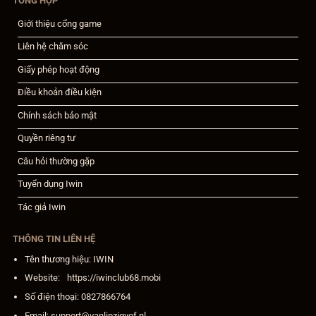
TỔNG HỢP
Giới thiệu cổng game
Liên hệ chăm sóc
Giấy phép hoạt động
Điều khoản điều kiện
Chính sách bảo mật
Quyền riêng tư
Câu hỏi thường gặp
Tuyển dụng Iwin
Tác giả Iwin
THÔNG TIN LIÊN HỆ
Tên thương hiệu: IWIN
Website:
https://iwinclub68.mobi
Số điện thoại: 0827866764
Email:
support@vanlipzigvof.nl