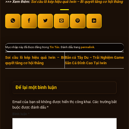
>>> Xem thêm:
Soi cầu lô kép hiệu quả Iwin – Bí quyết tăng cơ hội thắng
Mục nhập này đã được đăng trong
Tin Tức
. Đánh dấu trang
permalink
.
Soi cầu lô kép hiệu quả Iwin – Bí
Bắn cá Tây Du – Trải Nghiệm Game
quyết tăng cơ hội thắng
Săn Cá Đỉnh Cao Tại Iwin
Để lại một bình luận
Email của bạn sẽ không được hiển thị công khai.
Các trường bắt
buộc được đánh dấu
*
Bình luận
*